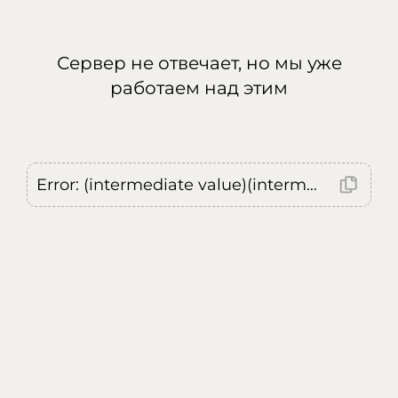
Сервер не отвечает, но мы уже
работаем над этим
Error: (intermediate value)(intermediate value)(intermediate value).replaceAll is not a function