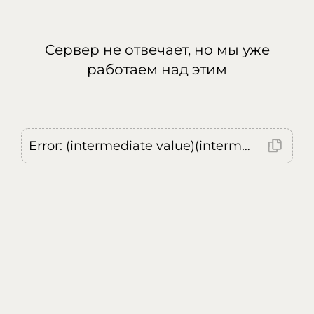
Сервер не отвечает, но мы уже
работаем над этим
Error: (intermediate value)(intermediate value)(intermediate value).replaceAll is not a function