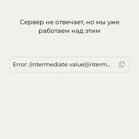
Сервер не отвечает, но мы уже
работаем над этим
Error: (intermediate value)(intermediate value)(intermediate value).replaceAll is not a function