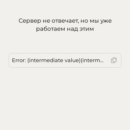
Сервер не отвечает, но мы уже
работаем над этим
Error: (intermediate value)(intermediate value)(intermediate value).replaceAll is not a function