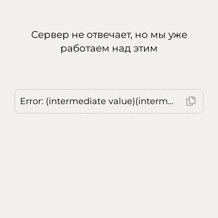
Сервер не отвечает, но мы уже
работаем над этим
Error: (intermediate value)(intermediate value)(intermediate value).replaceAll is not a function