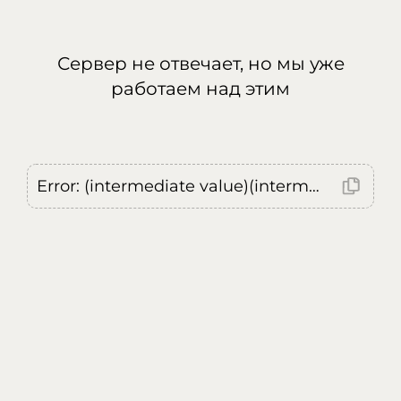
Сервер не отвечает, но мы уже
работаем над этим
Error: (intermediate value)(intermediate value)(intermediate value).replaceAll is not a function