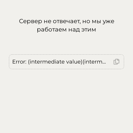
Сервер не отвечает, но мы уже
работаем над этим
Error: (intermediate value)(intermediate value)(intermediate value).replaceAll is not a function