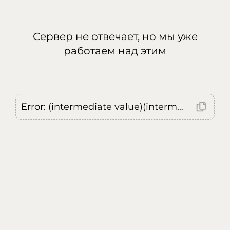
Сервер не отвечает, но мы уже
работаем над этим
Error: (intermediate value)(intermediate value)(intermediate value).replaceAll is not a function