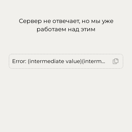
Сервер не отвечает, но мы уже
работаем над этим
Error: (intermediate value)(intermediate value)(intermediate value).replaceAll is not a function